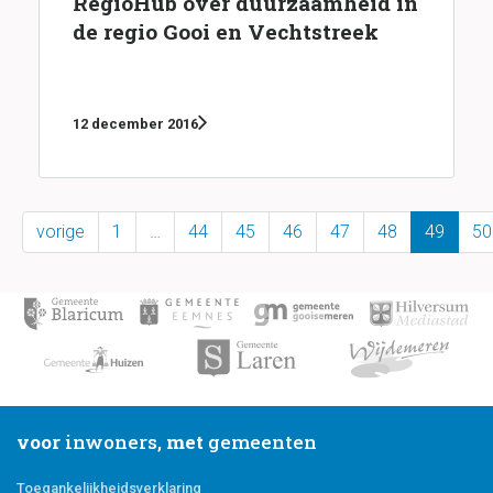
RegioHub over duurzaamheid in
de regio Gooi en Vechtstreek
12 december 2016
vorige
1
…
44
45
46
47
48
49
50
voor
inwoners,
met
gemeenten
Toegankelijkheidsverklaring