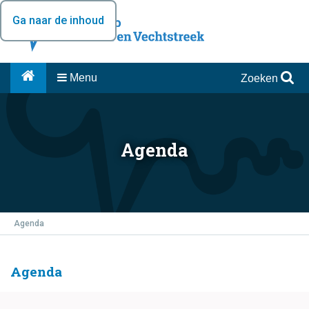
Ga naar de inhoud
Menu
Zoeken
Agenda
Agenda
Agenda