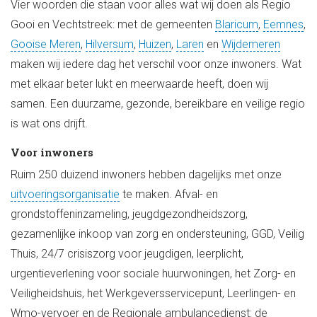
Vier woorden die staan voor alles wat wij doen als Regio
Gooi en Vechtstreek: met de gemeenten
Blaricum
,
Eemnes
,
Gooise Meren
,
Hilversum
,
Huizen
,
Laren
en
Wijdemeren
maken wij iedere dag het verschil voor onze inwoners. Wat
met elkaar beter lukt en meerwaarde heeft, doen wij
samen. Een duurzame, gezonde, bereikbare en veilige regio
is wat ons drijft.
Voor inwoners
Ruim 250 duizend inwoners hebben dagelijks met onze
uitvoeringsorganisatie
te maken. Afval- en
grondstoffeninzameling, jeugdgezondheidszorg,
gezamenlijke inkoop van zorg en ondersteuning, GGD, Veilig
Thuis, 24/7 crisiszorg voor jeugdigen, leerplicht,
urgentieverlening voor sociale huurwoningen, het Zorg- en
Veiligheidshuis, het Werkgeversservicepunt, Leerlingen- en
Wmo-vervoer en de Regionale ambulancedienst: de