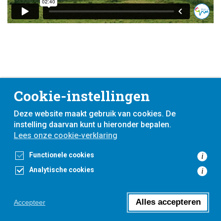
Cookie-instellingen
Deze website maakt gebruik van cookies. De
instelling daarvan kunt u hieronder bepalen.
Lees onze cookie-verklaring
voor
inwoners,
met
gemeenten
Functionele cookies
i
Analytische cookies
i
Toegankelijkheidsverklaring
Privacyverklaring
Cookieverklaring
Alles accepteren
Accepteer