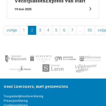
VechtplassenExpress van start
19 mei 2025
vorige
1
2
3
4
5
6
7
…
50
volg
voor
inwoners,
met
gemeenten
Toegankelijkheidsverklaring
Privacyverklaring
Cookieverklaring