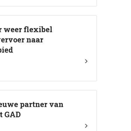
 weer flexibel
ervoer naar
bied
euwe partner van
st GAD