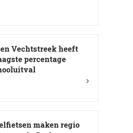
 en Vechtstreek heeft
laagste percentage
ooluitval
lfietsen maken regio