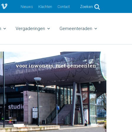
Nieuws
Klachten
Contact
Zoeken
n
Vergaderingen
Gemeenteraden
voor
inwoners,
met
gemeenten