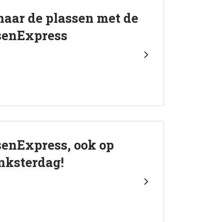
naar de plassen met de
senExpress
enExpress, ook op
nksterdag!