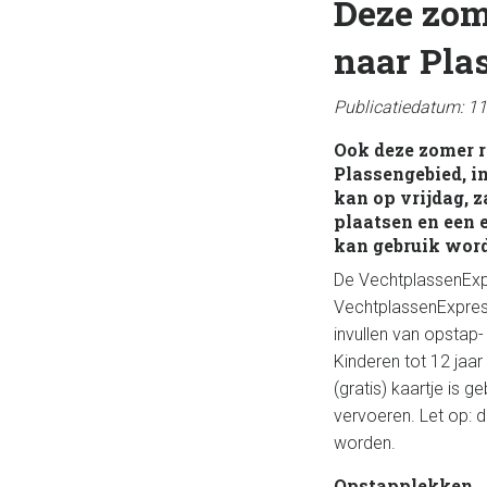
Deze zom
naar Pla
Publicatiedatum: 1
Ook deze zomer r
Plassengebied, i
kan op vrijdag, 
plaatsen en een e
kan gebruik wor
De VechtplassenExpr
VechtplassenExpress
invullen van opstap-
Kinderen tot 12 jaa
(gratis) kaartje is
vervoeren. Let op: d
worden.
Opstapplekken