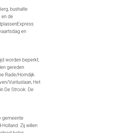
erg, bushalte
g en de
htplassenExpress
lvaartsdag en
ijd worden beperkt,
den gereden.
me Rade/Horndijk.
aven/Vuntuslaan, Het
ein De Strook. De
 de gemeente
olland. Zij willen
ebied beter