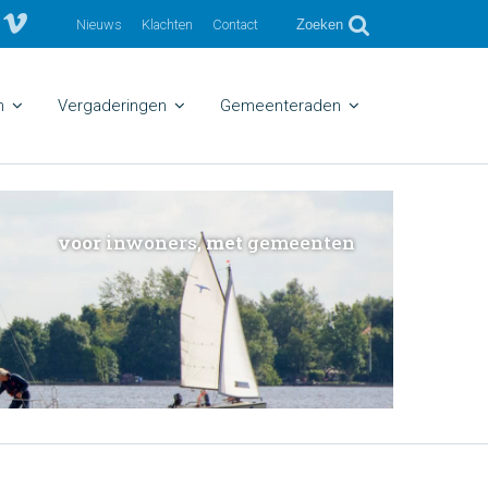
Nieuws
Klachten
Contact
Zoeken
n
Vergaderingen
Gemeenteraden
voor
inwoners,
met
gemeenten