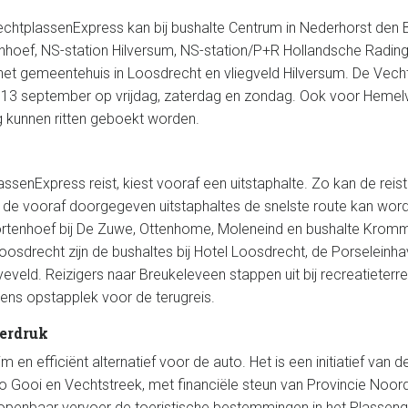
htplassenExpress kan bij bushalte Centrum in Nederhorst den B
nhoef, NS-station Hilversum, NS-station/P+R Hollandsche Radin
 het gemeentehuis in Loosdrecht en vliegveld Hilversum. De Vec
t/m 13 september op vrijdag, zaterdag en zondag. Ook voor Heme
 kunnen ritten geboekt worden.
senExpress reist, kiest vooraf een uitstaphalte. Zo kan de reist
de vooraf doorgegeven uitstaphaltes de snelste route kan wor
ortenhoef bij De Zuwe, Ottenhome, Moleneind en bushalte Krom
Loosdrecht zijn de bushaltes bij Hotel Loosdrecht, de Porseleinh
veld. Reizigers naar Breukeleveen stappen uit bij recreatieterr
evens opstapplek voor de terugreis.
eerdruk
im en efficiënt alternatief voor de auto. Het is een initiatief van
 Gooi en Vechtstreek, met financiële steun van Provincie Noord-H
openbaar vervoer de toeristische bestemmingen in het Plasseng