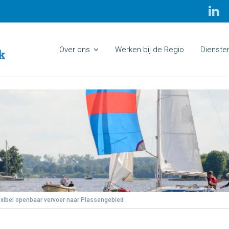
Over ons
Werken bij de Regio
Dienste
xibel openbaar vervoer naar Plassengebied