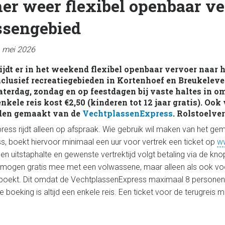
er weer flexibel openbaar v
ssengebied
1 mei 2026
ijdt er in het weekend flexibel openbaar vervoer naar 
nclusief recreatiegebieden in Kortenhoef en Breukelev
zaterdag, zondag en op feestdagen bij vaste haltes in 
nkele reis kost €2,50 (kinderen tot 12 jaar gratis). Ook 
den gemaakt van de
VechtplassenExpress
. Rolstoelve
ess rijdt alleen op afspraak. Wie gebruik wil maken van het ge
, boekt hiervoor minimaal een uur voor vertrek een ticket op
ww
 en uitstaphalte en gewenste vertrektijd volgt betaling via de knop
r mogen gratis mee met een volwassene, maar alleen als ook vo
 geboekt. Dit omdat de VechtplassenExpress maximaal 8 personen 
e boeking is altijd een enkele reis. Een ticket voor de terugreis