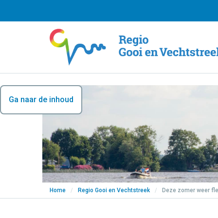
Ga naar de inhoud
Home
/
Regio Gooi en Vechtstreek
/
Deze zomer weer fle