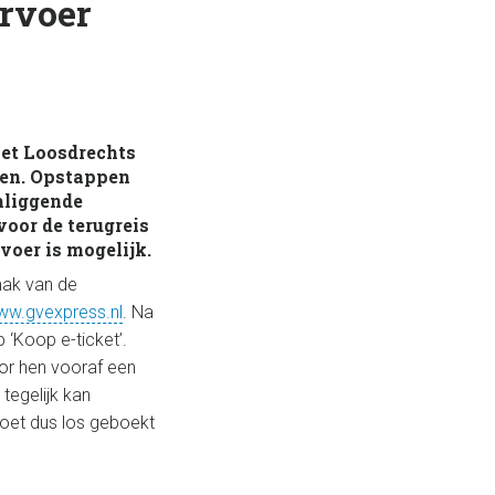
ervoer
het Loosdrechts
een. Opstappen
omliggende
voor de terugreis
rvoer is mogelijk.
mak van de
w.gvexpress.nl
. Na
 ‘Koop e-ticket’.
or hen vooraf een
tegelijk kan
 moet dus los geboekt