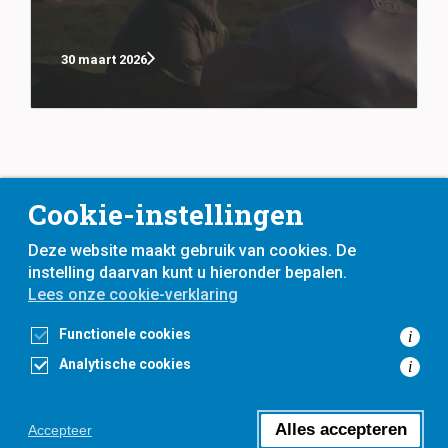
30 maart 2026
Cookie-instellingen
Deze website maakt gebruik van cookies. De
instelling daarvan kunt u hieronder bepalen.
Lees onze cookie-verklaring
voor
inwoners,
met
gemeenten
Functionele cookies
i
Analytische cookies
i
Toegankelijkheidsverklaring
Privacyverklaring
Cookieverklaring
Alles accepteren
Accepteer