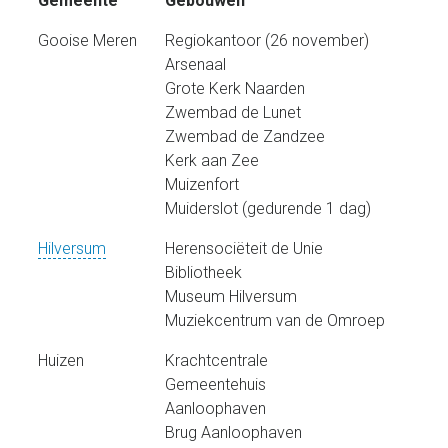
Gemeente
Gebouwen
Gooise Meren
Regiokantoor (26 november)
Arsenaal
Grote Kerk Naarden
Zwembad de Lunet
Zwembad de Zandzee
Kerk aan Zee
Muizenfort
Muiderslot (gedurende 1 dag)
Hilversum
Herensociëteit de Unie
Bibliotheek
Museum Hilversum
Muziekcentrum van de Omroep
Huizen
Krachtcentrale
Gemeentehuis
Aanloophaven
Brug Aanloophaven