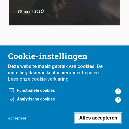
30 maart 2026
Cookie-instellingen
Deze website maakt gebruik van cookies. De
instelling daarvan kunt u hieronder bepalen.
Lees onze cookie-verklaring
voor
inwoners,
met
gemeenten
Functionele cookies
i
Analytische cookies
i
Toegankelijkheidsverklaring
Privacyverklaring
Cookieverklaring
Alles accepteren
Accepteer