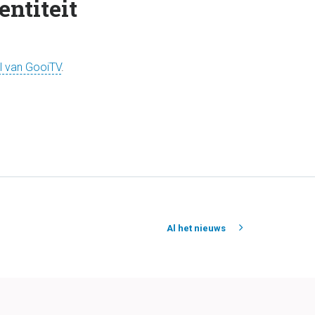
entiteit
l van GooiTV
.
Al het nieuws