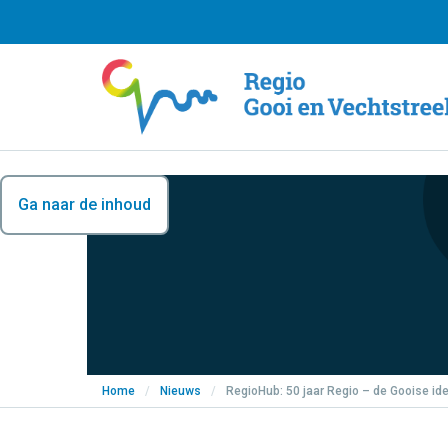
Ga naar de inhoud
Home
/
Nieuws
/
RegioHub: 50 jaar Regio – de Gooise iden