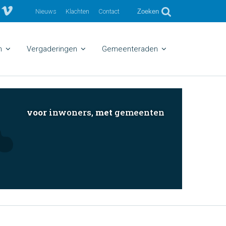
Nieuws
Klachten
Contact
Zoeken
n
Vergaderingen
Gemeenteraden
voor
inwoners,
met
gemeenten