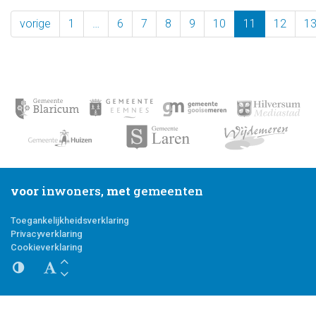
vorige
1
…
6
7
8
9
10
11
12
1
voor
inwoners,
met
gemeenten
Toegankelijkheidsverklaring
Privacyverklaring
Cookieverklaring