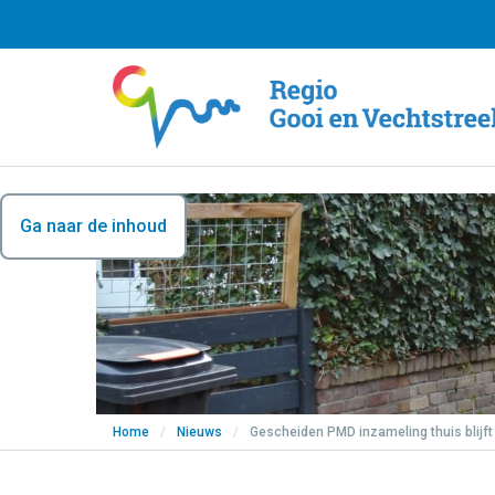
Ga naar de inhoud
Home
/
Nieuws
/
Gescheiden PMD inzameling thuis blijft