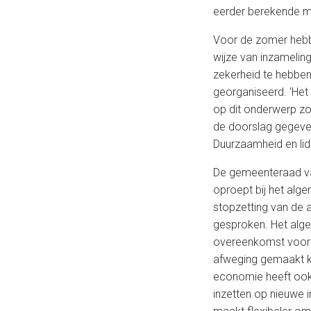
eerder berekende m
Voor de zomer hebb
wijze van inzamelin
zekerheid te hebben
georganiseerd. ‘Het
op dit onderwerp zo
de doorslag gegeven 
Duurzaamheid en lid
De gemeenteraad va
oproept bij het alg
stopzetting van de a
gesproken. Het alge
overeenkomst voor r
afweging gemaakt ka
economie heeft ook 
inzetten op nieuwe i