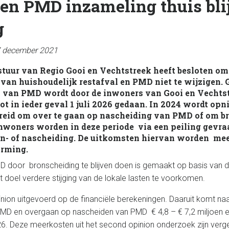
en PMD inzameling thuis blij
g
7 december 2021
tuur van Regio Gooi en Vechtstreek heeft besloten om
van huishoudelijk restafval en PMD niet te wijzigen.
 van PMD wordt door de inwoners van Gooi en Vechtst
ot in ieder geval 1 juli 2026 gedaan. In 2024 wordt op
reid om over te gaan op nascheiding van PMD of om b
 Inwoners worden in deze periode via een peiling gev
on- of nascheiding. De uitkomsten hiervan worden me
orming.
door bronscheiding te blijven doen is gemaakt op basis van de
ot doel verdere stijging van de lokale lasten te voorkomen.
inion uitgevoerd op de financiële berekeningen. Daaruit komt na
D en overgaan op nascheiden van PMD € 4,8 – € 7,2 miljoen ex
026. Deze meerkosten uit het second opinion onderzoek zijn verg