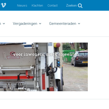
Nieuws
Klachten
Contact
Zoeken
n
Vergaderingen
Gemeenteraden
voor
inwoners,
met
gemeenten