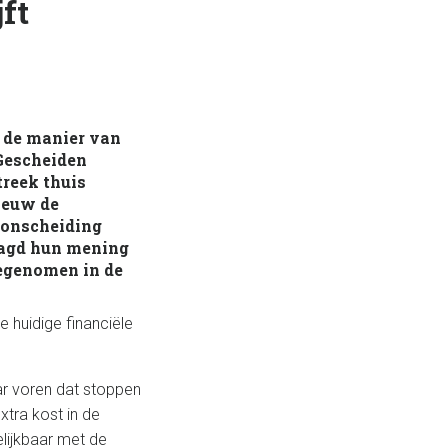
ft
 de manier van
 Gescheiden
reek thuis
nieuw de
ronscheiding
raagd hun mening
egenomen in de
 huidige financiële
ar voren dat stoppen
tra kost in de
elijkbaar met de