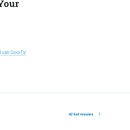
 Your
l van GooiTV
.
Al het nieuws