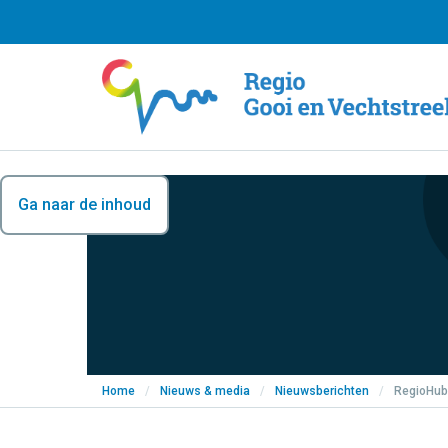
Ga naar de inhoud
Home
/
Nieuws & media
/
Nieuwsberichten
/
RegioHub 