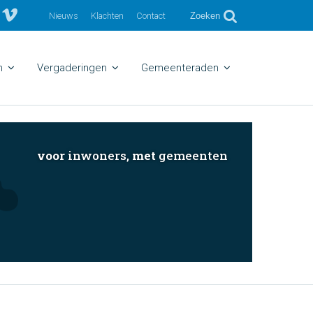
Nieuws
Klachten
Contact
Zoeken
n
Vergaderingen
Gemeenteraden
voor
inwoners,
met
gemeenten