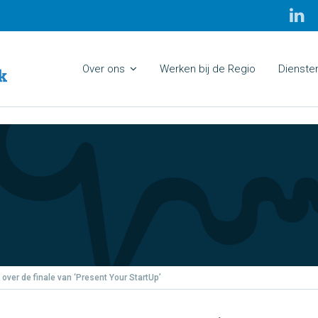
Over ons
Werken bij de Regio
Dienste
over de finale van ‘Present Your StartUp’