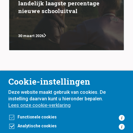
landelijk laagste percentage
nieuwe schooluitval
30 maart 2026
Cookie-instellingen
Deze website maakt gebruik van cookies. De
instelling daarvan kunt u hieronder bepalen.
Lees onze cookie-verklaring
voor
inwoners,
met
gemeenten
Functionele cookies
i
Analytische cookies
i
Toegankelijkheidsverklaring
Privacyverklaring