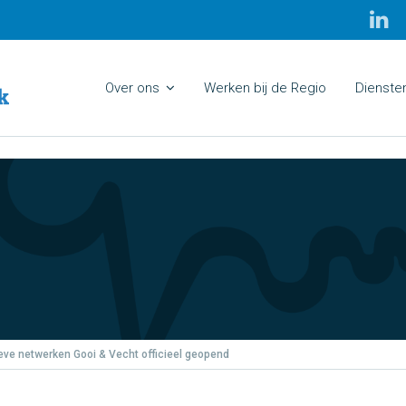
Over ons
Werken bij de Regio
Dienste
eve netwerken Gooi & Vecht officieel geopend