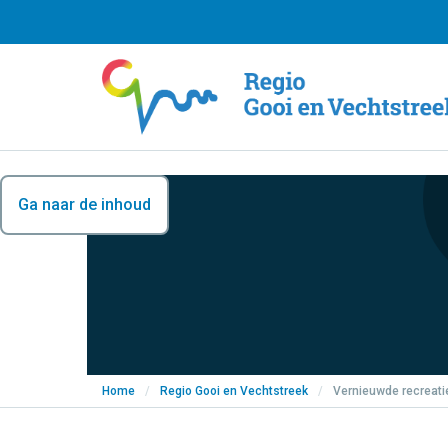
Ga naar de inhoud
Home
/
Regio Gooi en Vechtstreek
/
Vernieuwde recreati