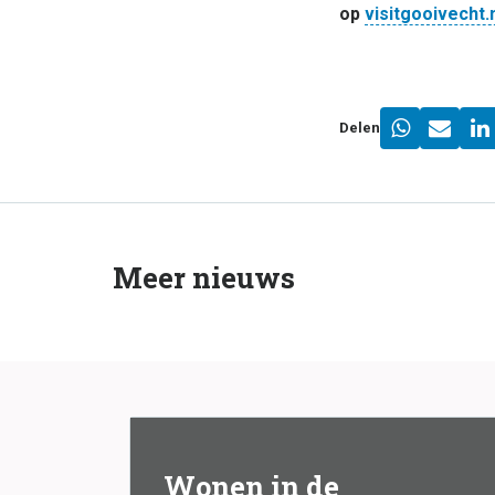
op
visitgooivecht.n
Delen
Meer nieuws
Wonen in de