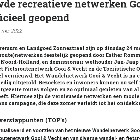
de recreatieve netwerken Go
ficieel geopend
1 mei 2022
lversum en Landgoed Zonnestraal zijn op dinsdag 24 me
 (route)netwerken feestelijk geopend door Esther Romm
 Noord-Holland, en demissionair wethouder Jan-Jaap 
t Fietsroutenetwerk Gooi & Vecht en de Toeristische
eel vernieuwd. Het Wandelnetwerk Gooi & Vecht is na e
ledig uitgerold. Bezoekers en inwoners kunnen nu zelf 
itgezette routes volgen en zo optimaal genieten van al
heeft. Hiermee zijn de vernieuwde netwerken een mooie
ns campagne, die deze zomer verleidt tot het ontdekk
Overstappunten (TOP’s)
ctualiseerd en voorzien van het nieuwe Wandelnetwerk Gooi
outenetwerk Gooi & Vecht en van diverse wandel- en fietsr