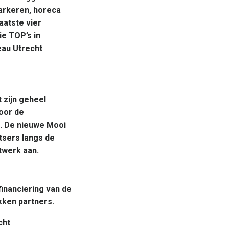
parkeren, horeca
aatste vier
ie TOP’s in
eau Utrecht
 zijn geheel
door de
. De nieuwe Mooi
etsers langs de
twerk aan.
inanciering van de
kken partners.
cht