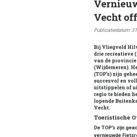
Vernieuw
Vecht of
Publicatiedatum: 3
Bij Vliegveld Hi
drie recreatieve
van de provincie
(Wijdemeren). He
(TOP’s) zijn geh
succesvol en vol
uitstippelen of u
regio te bieden 
lopende Buitenka
Vecht.
Toeristische 
De TOP’s zijn gea
vernieuwde Fietsr