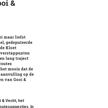
oi &
i maar liefst
el, gedeputeerde
de Kloet
 Overstappunten
en lang traject
routes
 het moois dat de
 aanvulling op de
en van Gooi &
 & Vecht, het
outesuggesties. In