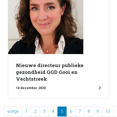
Nieuwe directeur publieke
gezondheid GGD Gooi en
Vechtstreek
14 december 2023
vorige
1
2
3
4
5
6
7
8
9
10