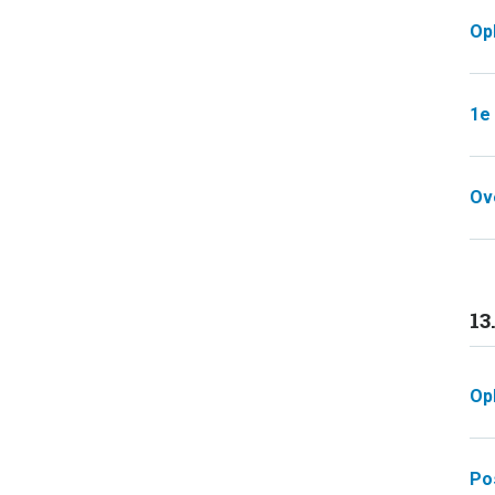
Op
1e
Ove
13
Op
Po