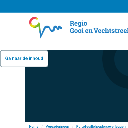
Ga naar de inhoud
Home
/
Vergaderingen
/
Portefeuillehoudersoverleggen