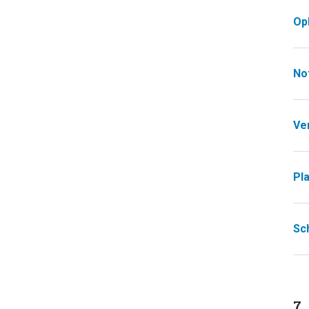
Op
No
Ve
Pl
Sc
7.