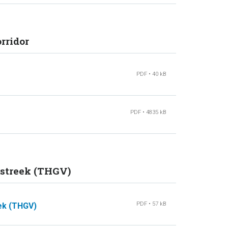
rridor
PDF • 40 kB
PDF • 4835 kB
tstreek (THGV)
PDF • 57 kB
ek (THGV)