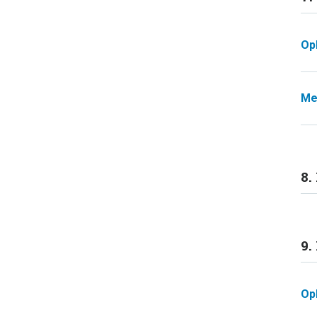
Op
Me
8.
9
Op