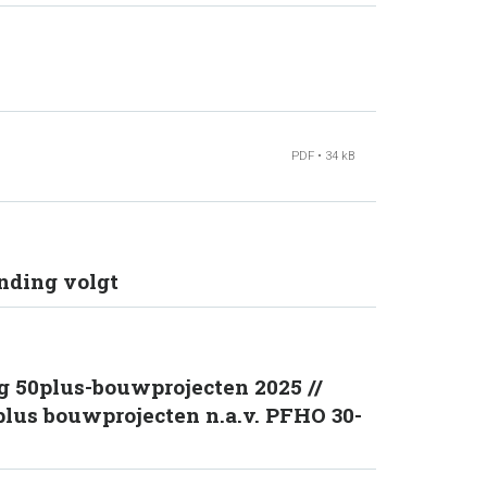
PDF • 34 kB
nding volgt
ng 50plus-bouwprojecten 2025 //
plus bouwprojecten n.a.v. PFHO 30-