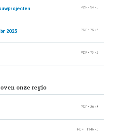
PDF • 34 kB
bouwprojecten
PDF • 75 kB
ebr 2025
PDF • 79 kB
oven onze regio
PDF • 36 kB
PDF • 1146 kB