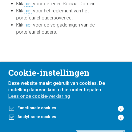
Klik
hier
voor de leden Sociaal Domein
Klik
hier
voor het reglement van het
portefeuillehoudersoverleg.
Klik
hier
voor de vergaderingen van de
portefeuillehouders.
Cookie-instellingen
Deze website maakt gebruik van cookies. De
instelling daarvan kunt u hieronder bepalen.
Lees onze cookie-verklaring
voor
inwoners,
met
gemeenten
Functionele cookies
i
Analytische cookies
i
Toegankelijkheidsverklaring
Privacyverklaring
Cookieverklaring